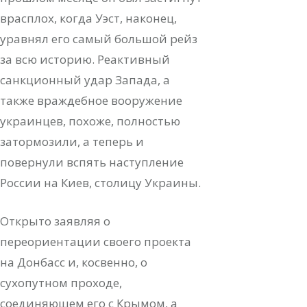
врасплох, когда Уэст, наконец,
уравнял его самый большой рейз
за всю историю. Реактивный
санкционный удар Запада, а
также враждебное вооружение
украинцев, похоже, полностью
затормозили, а теперь и
повернули вспять наступление
России на Киев, столицу Украины.
Открыто заявляя о
переориентации своего проекта
на Донбасс и, косвенно, о
сухопутном проходе,
соединяющем его с Крымом, а