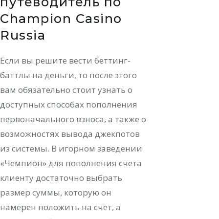
путеводитель по
Champion Casino
Russia
Если вы решите вести беттинг-
баттлы на деньги, то после этого
вам обязательно стоит узнать о
доступных способах пополнения
первоначального взноса, а также о
возможностях вывода джекпотов
из системы. В игорном заведении
«Чемпион» для пополнения счета
клиенту достаточно выбрать
размер суммы, которую он
намерен положить на счет, а