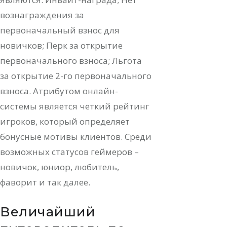
вознаграждения за
первоначальный взнос для
новичков; Перк за открытие
первоначального взноса; Льгота
за открытие 2-го первоначального
взноса. Атрибутом онлайн-
системы является четкий рейтинг
игроков, который определяет
бонусные мотивы клиентов. Среди
возможных статусов геймеров –
новичок, юниор, любитель,
фаворит и так далее.
Величайший