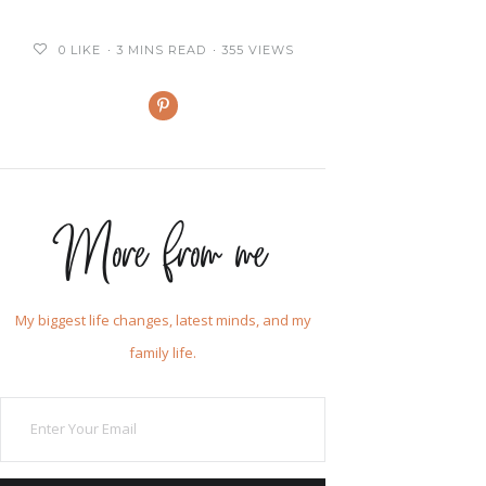
0
LIKE
3 MINS READ
355 VIEWS
More from me
My biggest life changes, latest minds, and my
family life.