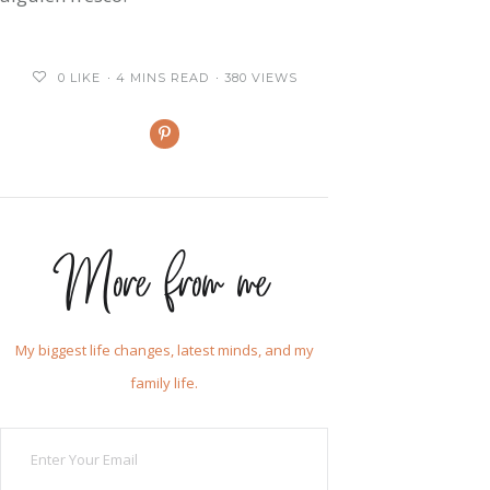
0
LIKE
4 MINS READ
380 VIEWS
More from me
My biggest life changes, latest minds, and my
family life.