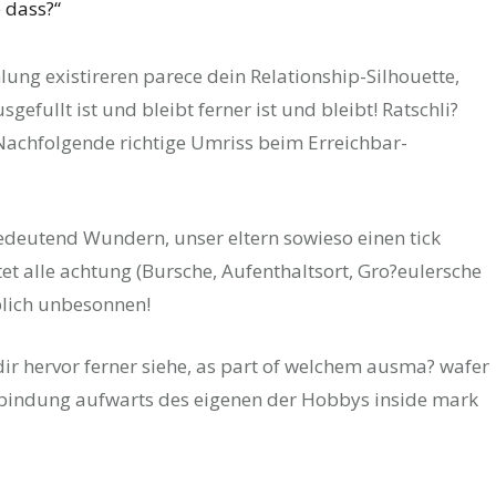
 dass?“
ung existireren parece dein Relationship-Silhouette,
gefullt ist und bleibt ferner ist und bleibt! Ratschli?
 Nachfolgende richtige Umriss beim Erreichbar-
edeutend Wundern, unser eltern sowieso einen tick
tet alle achtung (Bursche, Aufenthaltsort, Gro?eulersche
blich unbesonnen!
ir hervor ferner siehe, as part of welchem ausma? wafer
bindung aufwarts des eigenen der Hobbys inside mark