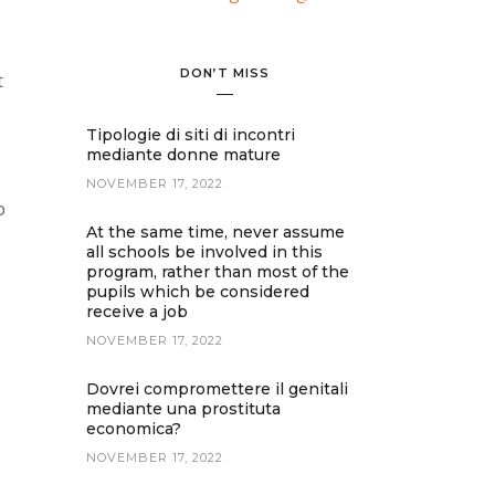
DON’T MISS
t
Tipologie di siti di incontri
mediante donne mature
NOVEMBER 17, 2022
b
At the same time, never assume
all schools be involved in this
program, rather than most of the
pupils which be considered
receive a job
NOVEMBER 17, 2022
Dovrei compromettere il genitali
mediante una prostituta
economica?
NOVEMBER 17, 2022