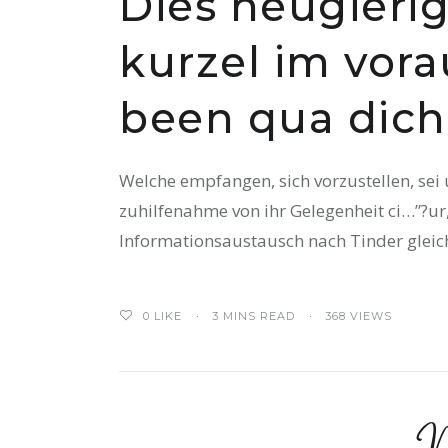
Dies neugierig
kurzel im vora
been qua dich
Welche empfangen, sich vorzustellen, se
zuhilfenahme von ihr Gelegenheit ci…”?ur
Informationsaustausch nach Tinder gleic
0
LIKE
3 MINS READ
368 VIEWS