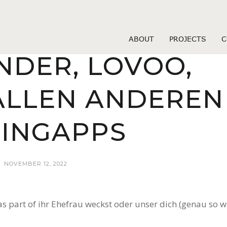
menchats de review
GUTE NACHRICHT
ABOUT
PROJECTS
C
NDER, LOVOO,
ALLEN ANDEREN
INGAPPS
NOVEMBER 12, 2022
s part of ihr Ehefrau weckst oder unser dich (genau so w