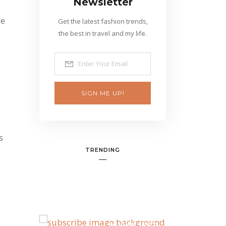
Newsletter
se
Get the latest fashion trends,
the best in travel and my life.
SIGN ME UP!
s
TRENDING
BANNER SPOT