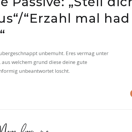
e Passive: „Stell dic
us“/“Erzahl mal had
“
i ubergeschnappt unbemuht. Eres vermag unter
, aus welchem grund diese deine gute
hformig unbeantwortet loscht.