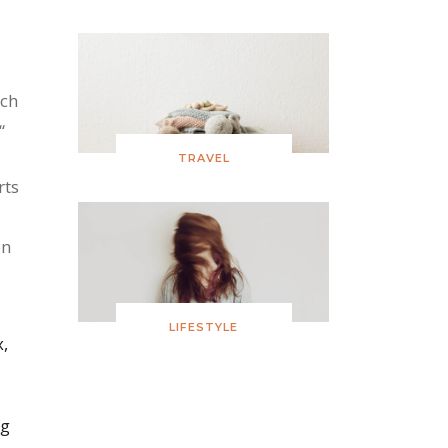
ich
“
TRAVEL
rts
en
LIFESTYLE
,
ng