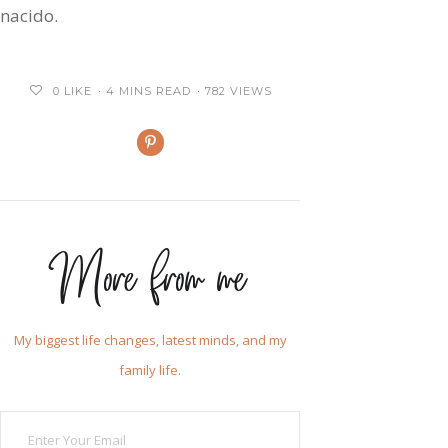
nacido.
0
LIKE
4 MINS READ
782 VIEWS
More from me
My biggest life changes, latest minds, and my
family life.