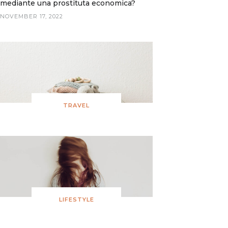
mediante una prostituta economica?
NOVEMBER 17, 2022
TRAVEL
LIFESTYLE
CERTAINLY ONE OF THE WORLDВЂ™S
ВЂSEXUAL RACISM,ВЂ™ AND LIFE ON
LARGEST ARMIES IS PRESUMABLY